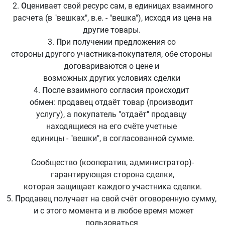
2.
О
ценивает свой ресурс сам, в единицах взаимного
расчета (в "вешках", в.е. - "вешка"), исходя из цена на
другие товары.
3.
П
ри получении предложения со
стороны другого участника-покупателя, обе стороны
договариваются о цене и
возможных других условиях сделки
4.
П
осле взаимного согласия происходит
обмен: продавец отдаёт товар (производит
услугу), а покупатель "отдаёт" продавцу
находящиеся на его счёте учетные
единицы - "вешки", в согласованной сумме.
Сообщество (кооператив, администратор)-
гарантирующая сторона сделки,
которая защищает каждого участника сделки.
5.
П
родавец получает на свой счёт оговоренную сумму,
и с этого момента и в любое время может
пользоваться