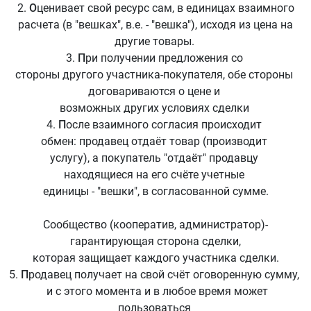
2.
О
ценивает свой ресурс сам, в единицах взаимного
расчета (в "вешках", в.е. - "вешка"), исходя из цена на
другие товары.
3.
П
ри получении предложения со
стороны другого участника-покупателя, обе стороны
договариваются о цене и
возможных других условиях сделки
4.
П
осле взаимного согласия происходит
обмен: продавец отдаёт товар (производит
услугу), а покупатель "отдаёт" продавцу
находящиеся на его счёте учетные
единицы - "вешки", в согласованной сумме.
Сообщество (кооператив, администратор)-
гарантирующая сторона сделки,
которая защищает каждого участника сделки.
5.
П
родавец получает на свой счёт оговоренную сумму,
и с этого момента и в любое время может
пользоваться