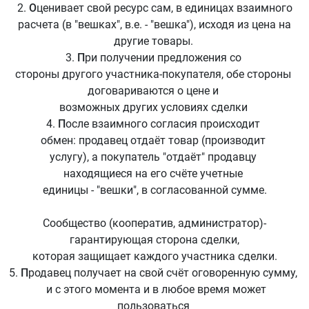
2.
О
ценивает свой ресурс сам, в единицах взаимного
расчета (в "вешках", в.е. - "вешка"), исходя из цена на
другие товары.
3.
П
ри получении предложения со
стороны другого участника-покупателя, обе стороны
договариваются о цене и
возможных других условиях сделки
4.
П
осле взаимного согласия происходит
обмен: продавец отдаёт товар (производит
услугу), а покупатель "отдаёт" продавцу
находящиеся на его счёте учетные
единицы - "вешки", в согласованной сумме.
Сообщество (кооператив, администратор)-
гарантирующая сторона сделки,
которая защищает каждого участника сделки.
5.
П
родавец получает на свой счёт оговоренную сумму,
и с этого момента и в любое время может
пользоваться