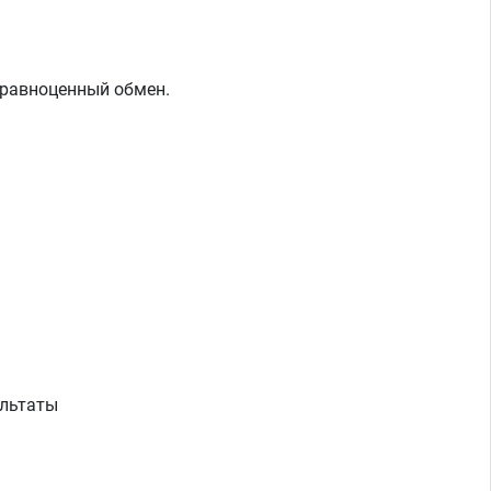
й равноценный обмен.
зультаты