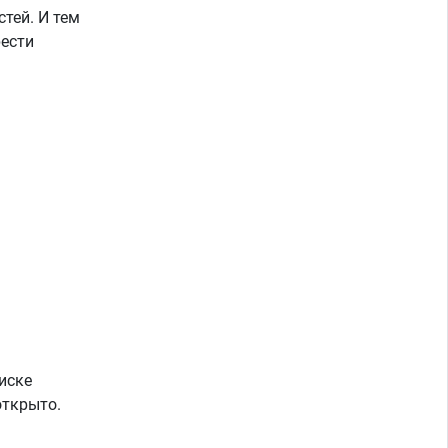
стей. И тем
рести
писке
открыто.