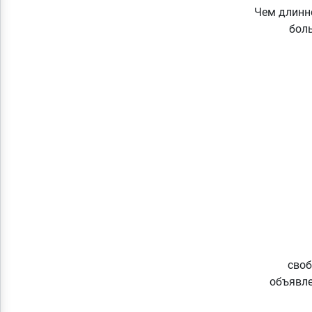
Чем длинне
боль
своб
объявле