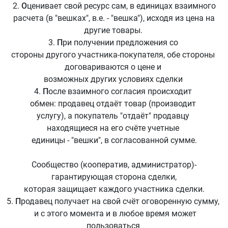
2.
О
ценивает свой ресурс сам, в единицах взаимного
расчета (в "вешках", в.е. - "вешка"), исходя из цена на
другие товары.
3.
П
ри получении предложения со
стороны другого участника-покупателя, обе стороны
договариваются о цене и
возможных других условиях сделки
4.
П
осле взаимного согласия происходит
обмен: продавец отдаёт товар (производит
услугу), а покупатель "отдаёт" продавцу
находящиеся на его счёте учетные
единицы - "вешки", в согласованной сумме.
Сообщество (кооператив, администратор)-
гарантирующая сторона сделки,
которая защищает каждого участника сделки.
5.
П
родавец получает на свой счёт оговоренную сумму,
и с этого момента и в любое время может
пользоваться