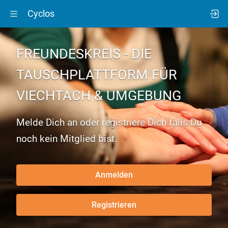
Cyclos
FREUNDESKREIS
- DIE
TAUSCHPLATTFORM FÜR
VIECHTACH & UMGEBUNG
Melde Dich an oder registriere Dich falls Du
noch kein Mitglied bist.
Anmelden
Registrieren